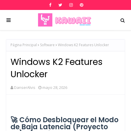
Página Principal
Software
Windows K2 Features Unlocker
Windows K2 Features
Unlocker
DanserAlvis
mayo 28, 2026
🚀 Cómo Desbloquear el Modo
de Baja Latencia (Proyecto